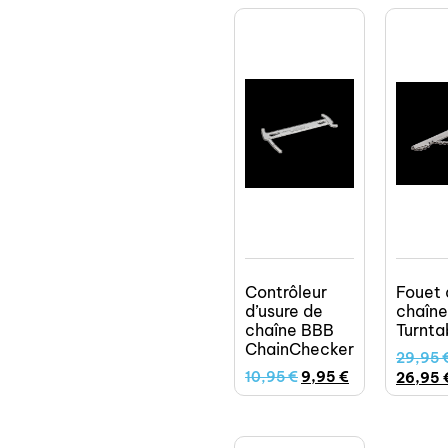
Contrôleur
Fouet 
d’usure de
chaîn
chaîne BBB
Turntab
ChainChecker
29,95
10,95
€
9,95
€
26,95