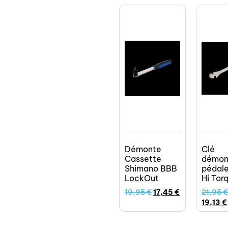
Démonte
Clé
Cassette
démon
Shimano BBB
pédal
LockOut
Hi Tor
19,95
€
17,45
€
21,95
€
19,13
€