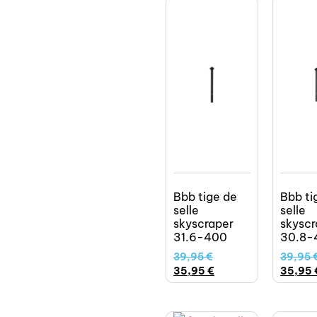
Bbb tige de
Bbb ti
selle
selle
skyscraper
skyscr
31.6-400
30.8-
39,95
€
39,95
35,95
€
35,95