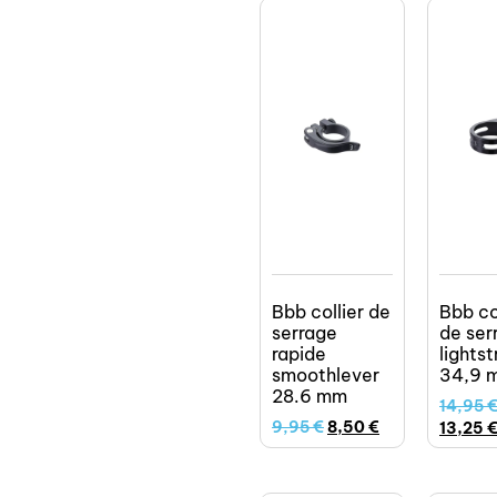
Bbb collier de
Bbb co
serrage
de ser
rapide
lightst
smoothlever
34,9 
28.6 mm
14,95
9,95
€
8,50
€
13,25