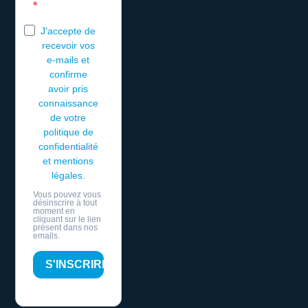
J'accepte de
recevoir vos
e-mails et
confirme
avoir pris
connaissance
de votre
politique de
confidentialité
et mentions
légales.
Vous pouvez vous
désinscrire à tout
moment en
cliquant sur le lien
présent dans nos
emails.
S'INSCRIRE