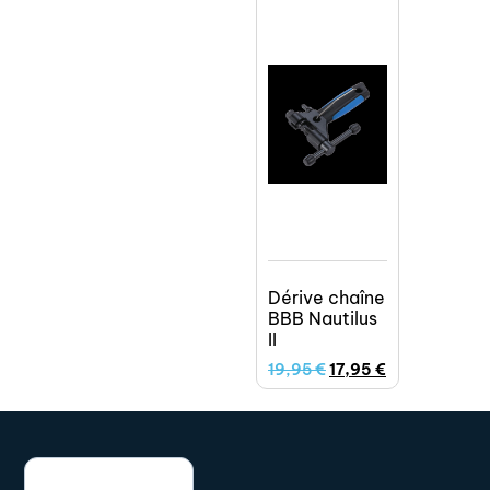
Dérive chaîne
BBB Nautilus
II
19,95
€
17,95
€