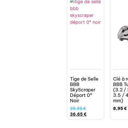
Tige de Selle
Clé à 
BBB
BBB Tu
SkyScraper
(3.2 / 
Déport 0°
3.5 / 
Noir
mm)
39,95
€
8,95
€
36,65
€