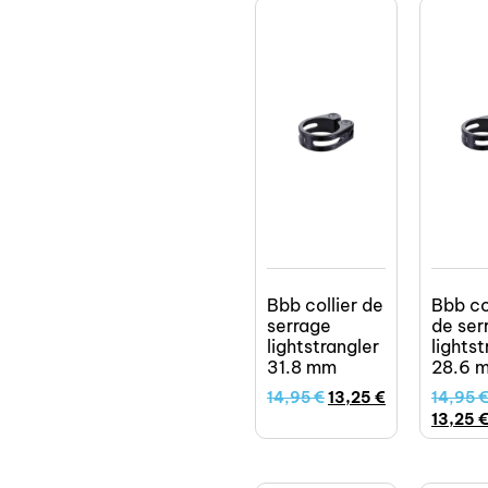
Bbb collier de
Bbb co
serrage
de ser
lightstrangler
lightst
31.8 mm
28.6 
14,95
€
13,25
€
14,95
13,25