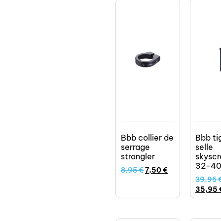
Bbb collier de
Bbb ti
serrage
selle
strangler
skyscr
32-4
8,95
€
7,50
€
39,95
35,95