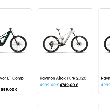
vor LT Comp
Raymon Airok Pure 2026
Raym
4999,00
€
4749,00
€
499
4599,00
€