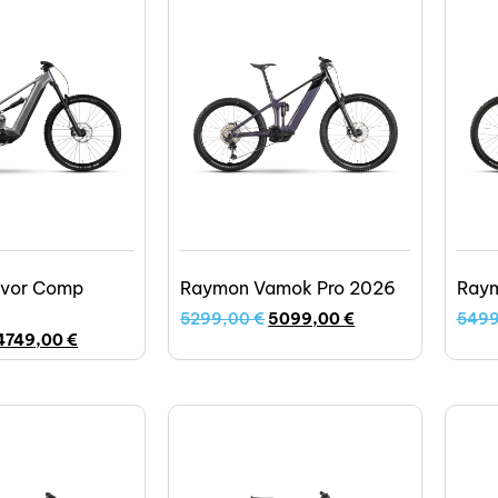
vor Comp
Raymon Vamok Pro 2026
Raym
5299,00
€
5099,00
€
549
4749,00
€