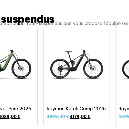
-suspendus
 sélection de Tout-suspendus que vous propose l'équipe G
vor Pure 2026
Raymon Korak Comp 2026
Raym
4089,00
€
4399,00
€
4179,00
€
469