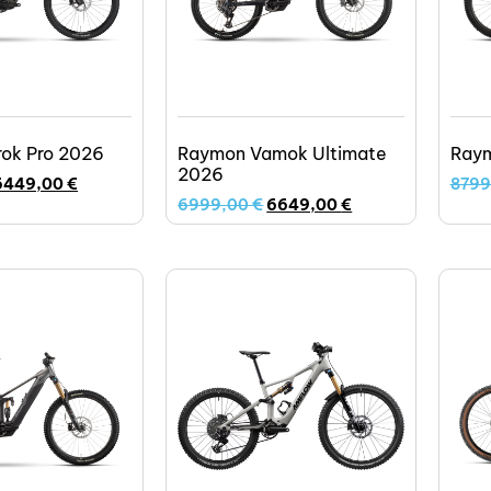
rok Pro 2026
Raymon Vamok Ultimate
Raym
2026
6449,00
€
8799
6999,00
€
6649,00
€