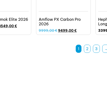
mok Elite 2026
Amflow PX Carbon Pro
Heph
2026
Long
8549,00
€
9999,00
€
9499,00
€
339
1
2
3