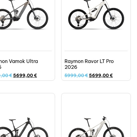
on Vamok Ultra
Raymon Ravor LT Pro
6
2026
9,00
€
5699,00
€
5999,00
€
5699,00
€