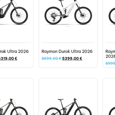
rak Ultra 2026
Raymon Durok Ultra 2026
Raym
202
5319,00
€
5699,00
€
5399,00
€
599