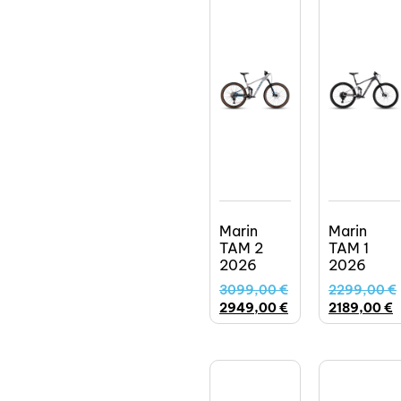
Marin
Marin
TAM 2
TAM 1
2026
2026
3099,00
€
2299,00
€
2949,00
€
2189,00
€