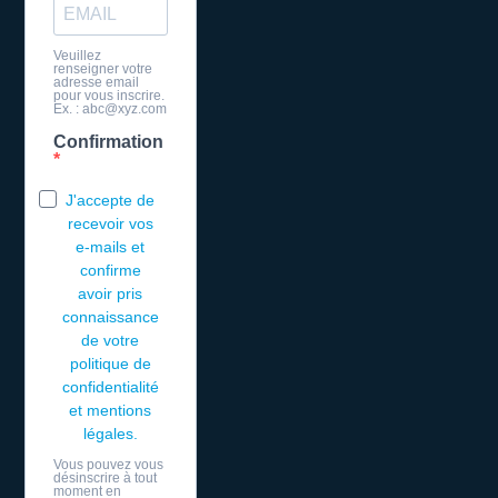
Veuillez
renseigner votre
adresse email
pour vous inscrire.
Ex. : abc@xyz.com
Confirmation
J'accepte de
recevoir vos
e-mails et
confirme
avoir pris
connaissance
de votre
politique de
confidentialité
et mentions
légales.
Vous pouvez vous
désinscrire à tout
moment en