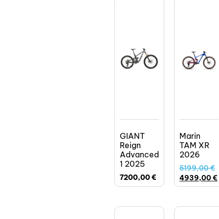
GIANT
Marin
Reign
TAM XR
Advanced
2026
1 2025
5199,00
€
7200,00
€
4939,00
€