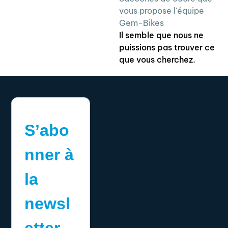
vous propose l'équipe
Gem-Bikes
Il semble que nous ne
puissions pas trouver ce
que vous cherchez.
S’abo
nner à
la
newsl