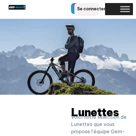
0
Se connecter
Lunettes
Voici notre sélection de
Lunettes que vous
propose l'équipe Gem-