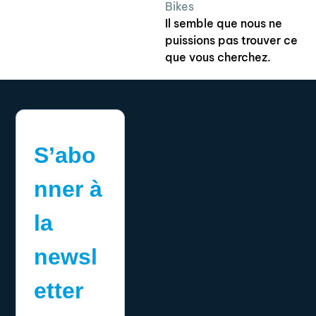
Bikes
Il semble que nous ne
puissions pas trouver ce
que vous cherchez.
S’abo
nner à
la
newsl
etter