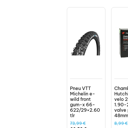
Pneu VTT
Cham
Michelin e-
Hutch
wild front
velo 2
gum-x 66-
1.90-
622/29×2.60
valve 
tlr
48mm
73,99
€
8,99
€