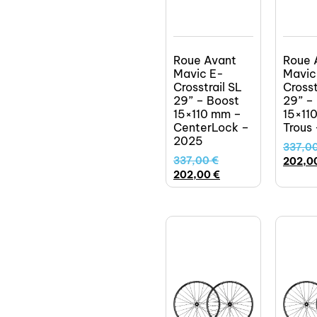
Roue Avant
Roue 
Mavic E-
Mavic
Crosstrail SL
Crosst
29” – Boost
29” –
15×110 mm –
15×11
CenterLock –
Trous
2025
337,0
337,00
€
202,0
202,00
€