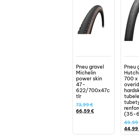
Pneu gravel
Pneu 
Michelin
Hutch
power skin
700 x
47-
overi
622/700x47c
hardsk
tlr
tubel
tubet
73,99
€
renfor
66,59
€
(35-
49,99
44,99