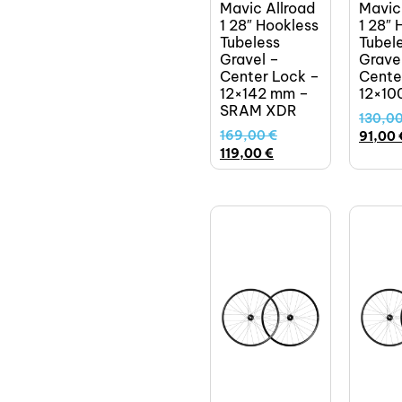
Mavic Allroad
Mavic
1 28″ Hookless
1 28″ 
Tubeless
Tubel
Gravel –
Grave
Center Lock –
Cente
12×142 mm –
12×10
SRAM XDR
130,0
169,00
€
91,00
119,00
€