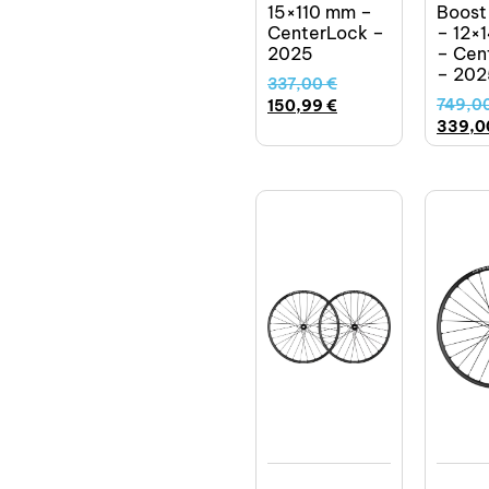
15×110 mm –
Boost
CenterLock –
– 12×
2025
– Cen
– 202
337,00
€
749,0
150,99
€
339,