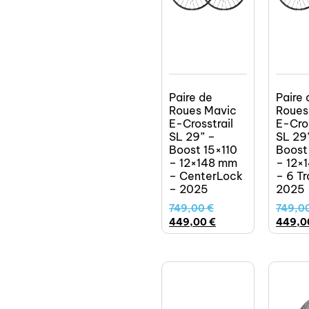
Paire de
Paire 
Roues Mavic
Roues
E-Crosstrail
E-Cros
SL 29” –
SL 29
Boost 15×110
Boost
– 12×148 mm
– 12×
– CenterLock
– 6 Tr
– 2025
2025
749,00
€
749,0
449,00
€
449,