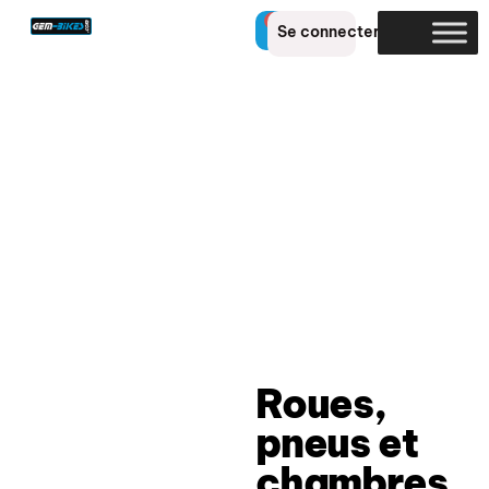
0
Se connecter
Roues,
pneus et
chambres