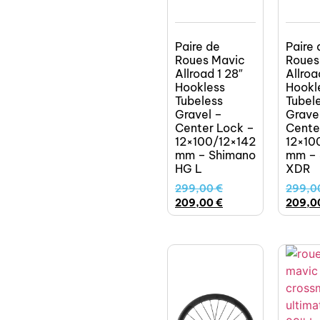
Paire de
Paire 
Roues Mavic
Roues
Allroad 1 28″
Allroa
Hookless
Hookl
Tubeless
Tubel
Gravel –
Grave
Center Lock –
Cente
12×100/12×142
12×10
mm – Shimano
mm –
HG L
XDR
299,00
€
299,0
209,00
€
209,0