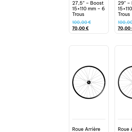
27,5″ – Boost
29″ –
15×110 mm – 6
15×11
Trous
Trous
100,00
€
100,0
70,00
€
70,00
Roue Arrière
Roue 