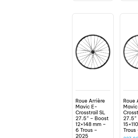
Roue Arrière
Roue 
Mavic E-
Mavic
Crosstrail SL
Crosst
27.5” – Boost
27.5”
12×148 mm –
15×11
6 Trous –
Trous
2025