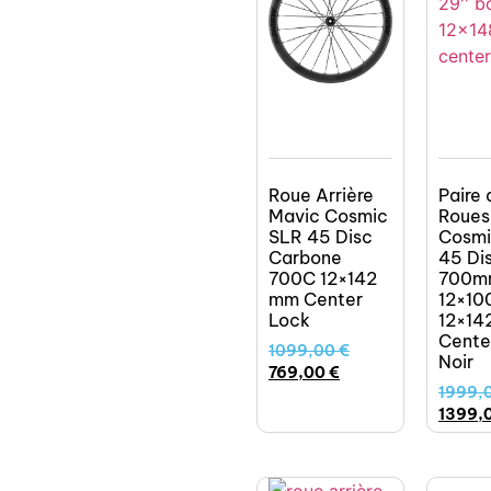
Roue Arrière
Paire 
Mavic Cosmic
Roues
SLR 45 Disc
Cosmi
Carbone
45 Di
700C 12×142
700m
mm Center
12×10
Lock
12×14
Cente
1099,00
€
Noir
769,00
€
1999,
1399,