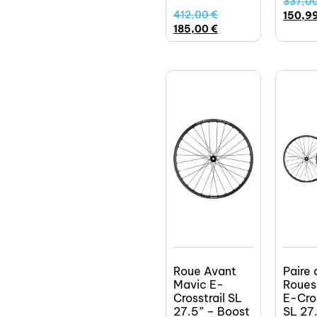
337,0
412,00
€
150,9
185,00
€
Roue Avant
Paire 
Mavic E-
Roues
Crosstrail SL
E-Cros
27.5” – Boost
SL 27