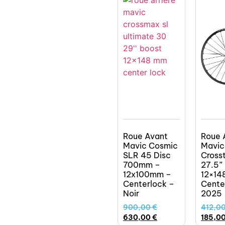
Roue Avant
Roue A
Mavic Cosmic
Mavic
SLR 45 Disc
Crosst
700mm –
27.5”
12x100mm –
12×14
Centerlock –
Cente
Noir
2025
900,00
€
412,0
630,00
€
185,0