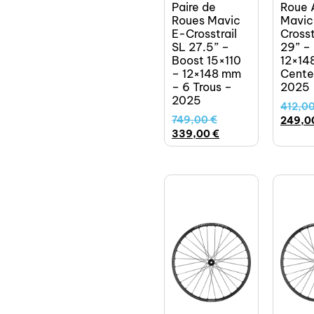
Paire de
Roue A
Roues Mavic
Mavic
E-Crosstrail
Crosst
SL 27.5” –
29” –
Boost 15×110
12×14
– 12×148 mm
Cente
– 6 Trous –
2025
2025
412,0
749,00
€
249,0
339,00
€