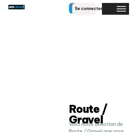
0
Se connecter
Route /
Gravel
Voici notre sélection de
Route / Gravel que vous