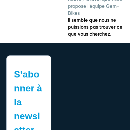
propose l'équipe Gem-
Bikes
Il semble que nous ne
puissions pas trouver ce
que vous cherchez.
S’abo
nner à
la
newsl