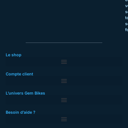
v
s
t
s
f
Le shop
Compte client
L’univers Gem Bikes
Besoin d’aide ?