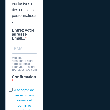
exclusives et
des conseils
personnalisés
.
Entrez votre
adresse
Email...
Veuillez
renseigner votre
adresse email
pour vous inscrire.
Ex. : abc@xyz.com
Confirmation
J'accepte de
recevoir vos
e-mails et
confirme