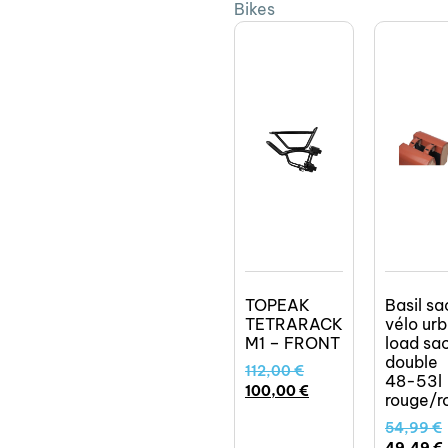
Bikes
TOPEAK
Basil sa
TETRARACK
vélo ur
M1 – FRONT
load sa
double
112,00
€
48-53l
100,00
€
rouge/r
54,99
€