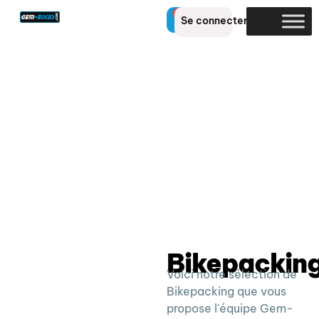
0
Se connecter
Bikepackin
Voici notre sélection de
Bikepacking que vous
propose l'équipe Gem-