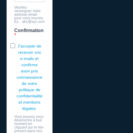
Veuillez
renseigner votre
adresse email
pour vous inscrire.
Ex. : abc@xyz.com
Confirmation
J'accepte de
recevoir vos
e-mails et
confirme
avoir pris
connaissance
de votre
politique de
confidentialité
et mentions
légales.
Vous pouvez vous
désinscrire à tout
moment en
cliquant sur le lien
présent dans nos