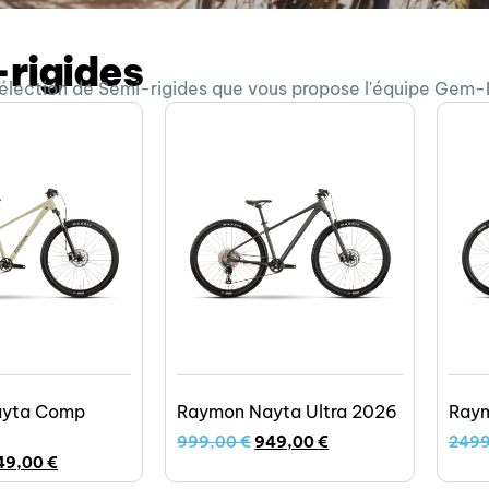
rigides
sélection de Semi-rigides que vous propose l'équipe Gem-
ayta Comp
Raymon Nayta Ultra 2026
Raym
999,00
€
949,00
€
249
49,00
€