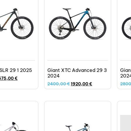
SLR 29 1 2025
Giant XTC Advanced 29 3
Gian
2024
202
575,00
€
2400,00
€
1920,00
€
280