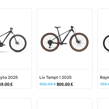
yta 2025
Liv Tempt 1 2025
Raym
69,00
€
900,00
€
800,00
€
799,