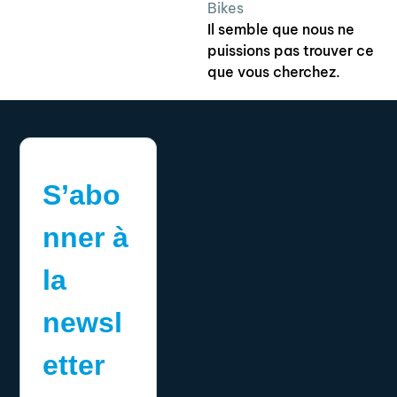
Bikes
Il semble que nous ne
puissions pas trouver ce
que vous cherchez.
S’abo
nner à
la
newsl
etter