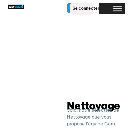
0
Se connecter
Nettoyage
Voici notre sélection de
Nettoyage que vous
propose l'équipe Gem-