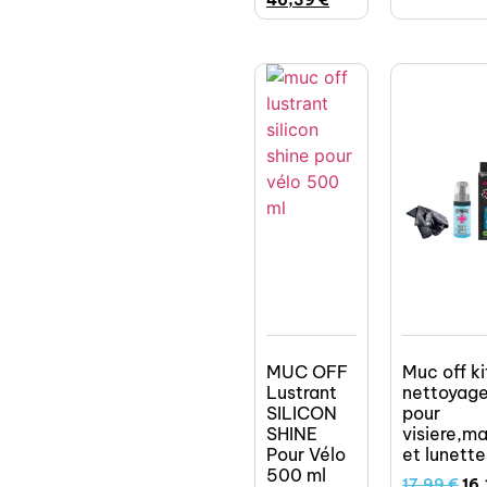
46,39
€
MUC OFF
Muc off ki
Lustrant
nettoyag
SILICON
pour
SHINE
visiere,m
Pour Vélo
et lunette
500 ml
17,99
€
16