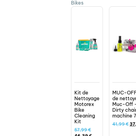
Bikes
Kit de
MUC-OFF 
Nettoyage
de nettoy
Motorex
Muc-Off 
Bike
Dirty chai
Cleaning
machine 
Kit
41,99
€
37
57,99
€