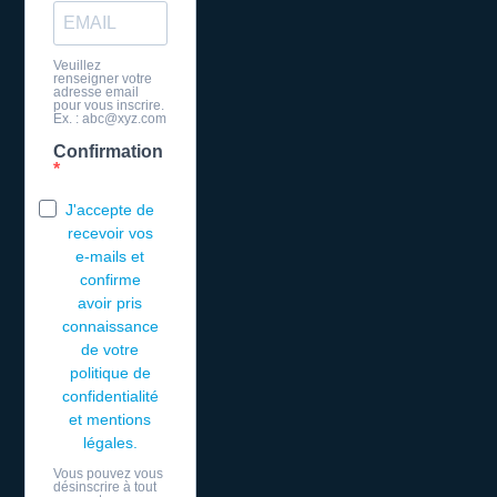
Veuillez
renseigner votre
adresse email
pour vous inscrire.
Ex. : abc@xyz.com
Confirmation
J'accepte de
recevoir vos
e-mails et
confirme
avoir pris
connaissance
de votre
politique de
confidentialité
et mentions
légales.
Vous pouvez vous
désinscrire à tout