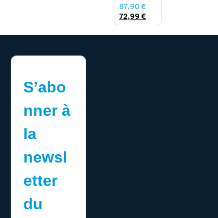
87,90
€
72,99
€
S’abo
nner à
la
newsl
etter
du