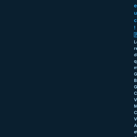
e
u
c
!

L
r
d
q
m
B
G
C
V
M
C
V
A
e