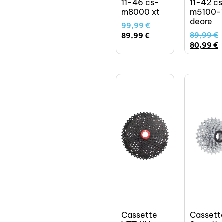
11-46 cs-
11-42 c
m8000 xt
m5100-
deore
99,99
€
89,99
€
89,99
€
80,99
€
Cassette
Cassett