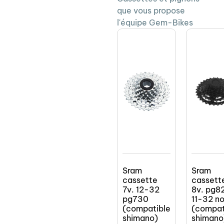
que vous propose
l'équipe Gem-Bikes
Sram
Sram
cassette
cassett
7v. 12-32
8v. pg8
pg730
11-32 no
(compatible
(compat
shimano)
shimano