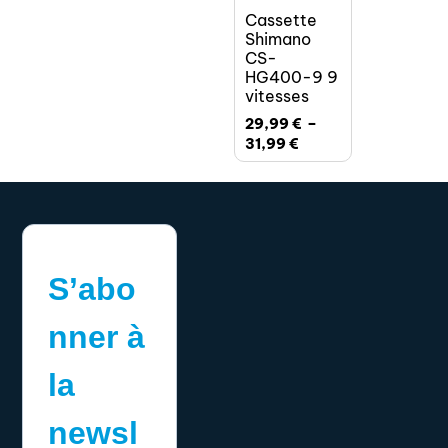
Cassette
Shimano
CS-
HG400-9 9
vitesses
29,99
€
–
31,99
€
S’abo
nner à
la
newsl