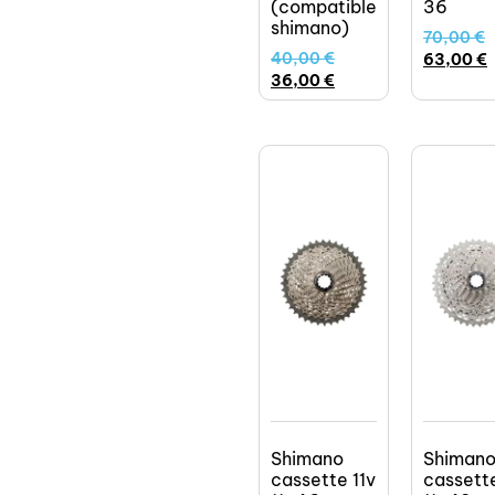
(compatible
36
shimano)
70,00
€
40,00
€
63,00
€
36,00
€
Shimano
Shiman
cassette 11v
cassette