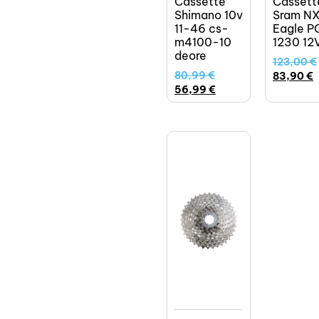
Cassette
Cassett
Shimano 10v
Sram N
11-46 cs-
Eagle P
m4100-10
1230 12
deore
123,00
€
80,99
€
83,90
€
56,99
€