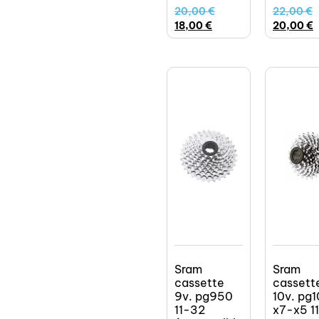
20,00
€
22,00
€
18,00
€
20,00
€
Sram
Sram
cassette
cassett
9v. pg950
10v. pg
11-32
x7-x5 1