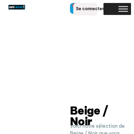
0
Se connecter
Beige /
Noir
Voici notre sélection de
Beige / Noir que vous