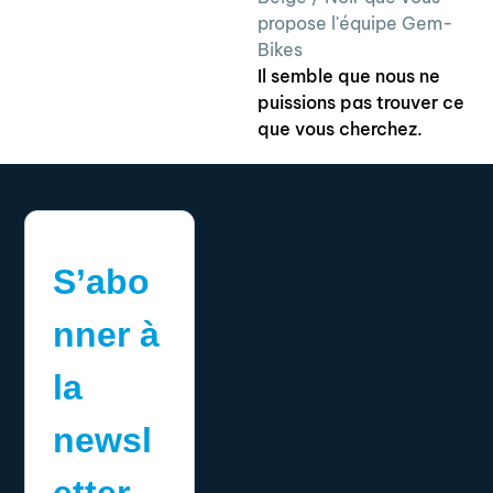
propose l'équipe Gem-
Bikes
Il semble que nous ne
puissions pas trouver ce
que vous cherchez.
S’abo
nner à
la
newsl