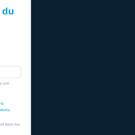
 du
yz.com
ris
ntions
ent dans nos