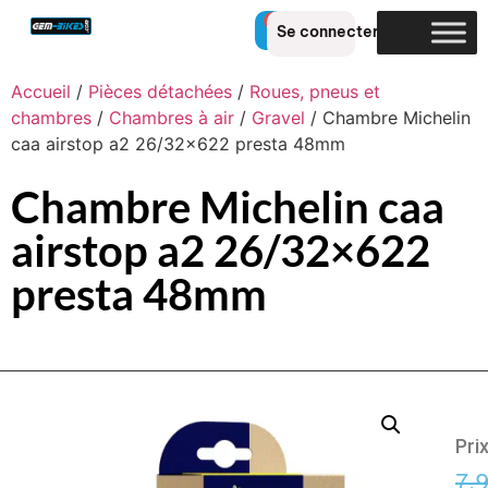
0
Se connecter
Accueil
/
Pièces détachées
/
Roues, pneus et
chambres
/
Chambres à air
/
Gravel
/ Chambre Michelin
caa airstop a2 26/32×622 presta 48mm
Chambre Michelin caa
airstop a2 26/32×622
presta 48mm
Pri
7,