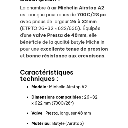
La chambre à air
Michelin Airstop A2
est conçue pour roues de
700 C/28 po
avec pneus de largeur
26 à 32 mm
(ETRTO 26–32 × 622/635). Équipée
d’une
valve Presta de 48 mm
, elle
bénéficie de la qualité butyle Michelin
pour une
excellente tenue de pression
et
bonne résistance aux crevaisons
.
Caractéristiques
techniques :
Modèle
: Michelin Airstop A2
Dimensions compatibles
: 26–32
x 622 mm (700C/28″)
Valve
: Presta, longueur 48 mm
Matériau
: Butyle (AirStop)