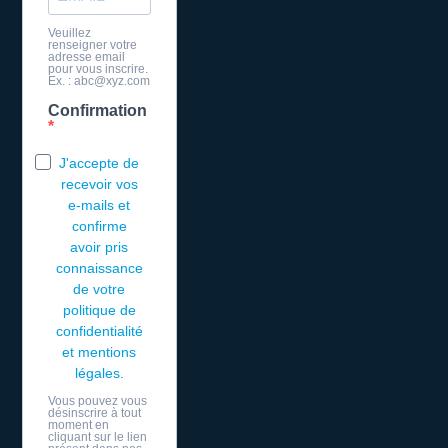
Veuillez
renseigner votre
adresse email
pour vous inscrire.
Ex. : abc@xyz.com
Confirmation
J'accepte de
recevoir vos
e-mails et
confirme
avoir pris
connaissance
de votre
politique de
confidentialité
et mentions
légales.
Vous pouvez vous
désinscrire à tout
moment en
cliquant sur le lien