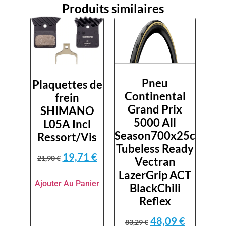
Produits similaires
Pneu
Plaquettes de
Continental
frein
Grand Prix
SHIMANO
5000 All
L05A Incl
Season700x25c
Ressort/Vis
Tubeless Ready
19,71
€
21,90
€
Vectran
LazerGrip ACT
Ajouter Au Panier
BlackChili
Reflex
48,09
€
83,29
€