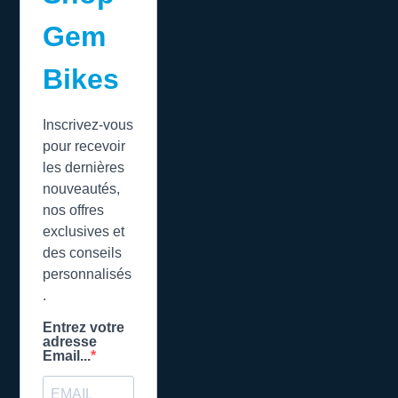
Gem
Bikes
Inscrivez-vous
pour recevoir
les dernières
nouveautés,
nos offres
exclusives et
des conseils
personnalisés
.
Entrez votre
adresse
Email...