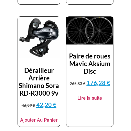
Paire de roues
Mavic Aksium
Dérailleur
Disc
Arrière
176,28
€
265,83
€
Shimano Sora
RD-R3000 9v
Lire la suite
42,20
€
46,99
€
Ajouter Au Panier