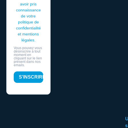
avoir pris
connaissance
de votre
politique de
confidentialité
et mentions
légales.
Vous pouvez vous
désinscrire à tout
moment en
cliquant sur le lien
présent dans nos
emails.
S'INSCRIRE
s