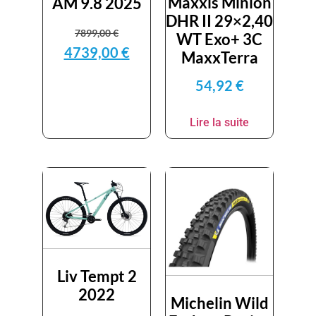
Maxxis Minion
AM 9.8 2025
DHR II 29×2,40
7899,00
€
WT Exo+ 3C
4739,00
€
MaxxTerra
54,92
€
Lire la suite
Liv Tempt 2
2022
Michelin Wild