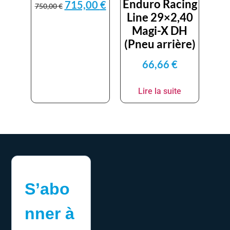
Enduro Racing
715,00
€
750,00
€
Line 29×2,40
Magi-X DH
(Pneu arrière)
66,66
€
Lire la suite
S’abo
nner à