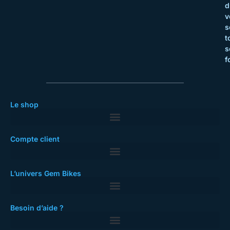
d
v
s
t
s
f
Le shop
Compte client
L’univers Gem Bikes
Besoin d’aide ?