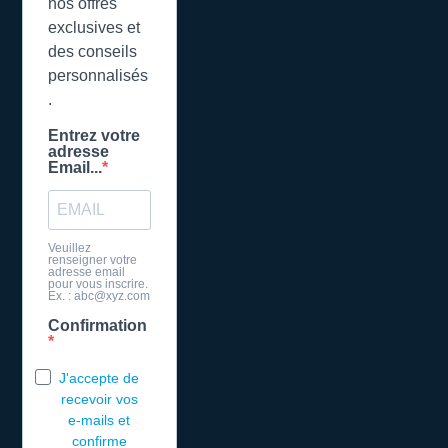
nos offres
exclusives et
des conseils
personnalisés
.
Entrez votre
adresse
Email...
Veuillez
renseigner votre
adresse email
pour vous inscrire.
Ex. : abc@xyz.com
Confirmation
J'accepte de
recevoir vos
e-mails et
confirme