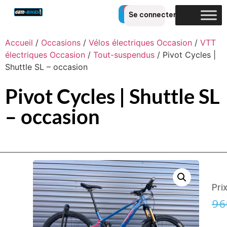
0
Se connecter
Accueil
/
Occasions
/
Vélos électriques Occasion
/
VTT
électriques Occasion
/
Tout-suspendus
/ Pivot Cycles |
Shuttle SL – occasion
Pivot Cycles | Shuttle SL
– occasion
Pri
96