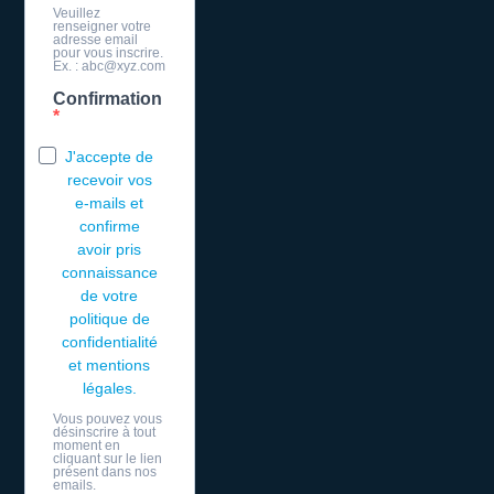
Veuillez
renseigner votre
adresse email
pour vous inscrire.
Ex. : abc@xyz.com
Confirmation
J'accepte de
recevoir vos
e-mails et
confirme
avoir pris
connaissance
de votre
politique de
confidentialité
et mentions
légales.
Vous pouvez vous
désinscrire à tout
moment en
cliquant sur le lien
présent dans nos
emails.