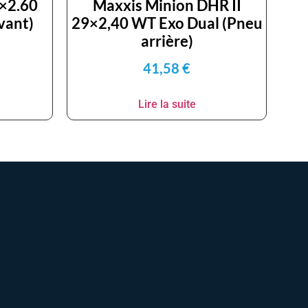
9×2.60
Maxxis Minion DHR II
vant)
29×2,40 WT Exo Dual (Pneu
arrière)
41,58
€
Lire la suite