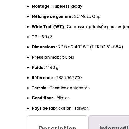
Montage
: Tubeless Ready
Mélange de gomme
: 3C Maxx Grip
Wide Trail (WT)
: Carcasse optimisée pour les jan
TPI
: 60×2
Dimensions
: 27.5 x 2.40” WT (ETRTO 61-584)
Pression max
: 50 psi
Poids
: 1 190 g
Référence
: TB85962700
Terrain
: Chemins accidentés
Conditions
: Mixtes
Pays de fabrication
: Taïwan
Description
Informat