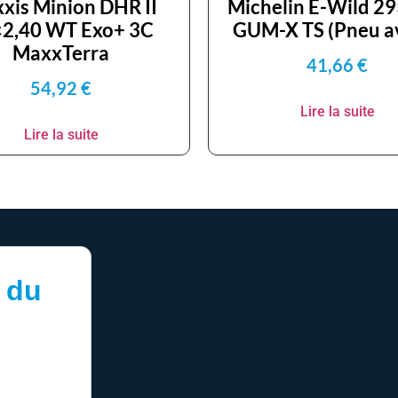
xis Minion DHR II
Michelin E-Wild 2
2,40 WT Exo+ 3C
GUM-X TS (Pneu a
MaxxTerra
41,66
€
54,92
€
Lire la suite
Lire la suite
 du