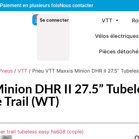
Paiement en plusieurs fois
Nous contacter
0
VTT
Ro
Se connecter
Vélos électriques
Pièces détaché
Pneus
/
VTT
/ Pneu VTT Maxxis Minion DHR II 27.5” Tubele
nion DHR II 27.5” Tubel
Trail (WT)