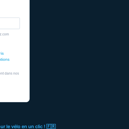
yz.com
ris
ntions
ent dans nos
 le vélo en un clic ! 🇫🇷