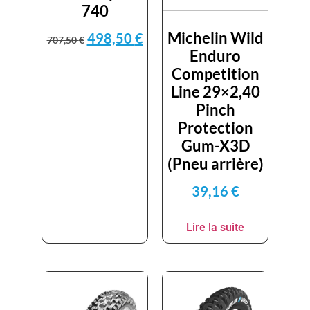
740
Michelin Wild
498,50
€
707,50
€
Enduro
Competition
Line 29×2,40
Pinch
Protection
Gum-X3D
(Pneu arrière)
39,16
€
Lire la suite