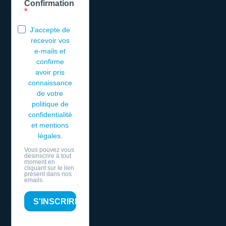
Confirmation
J'accepte de
recevoir vos
e-mails et
confirme
avoir pris
connaissance
de votre
politique de
confidentialité
et mentions
légales.
Vous pouvez vous
désinscrire à tout
moment en
cliquant sur le lien
présent dans nos
emails.
S'INSCRIRE