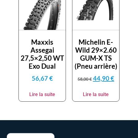
Maxxis
Michelin E-
Assegai
Wild 29×2.60
27,5×2,50 WT
GUM-X TS
Exo Dual
(Pneu arrière)
56,67
€
44,90
€
58,00
€
Lire la suite
Lire la suite