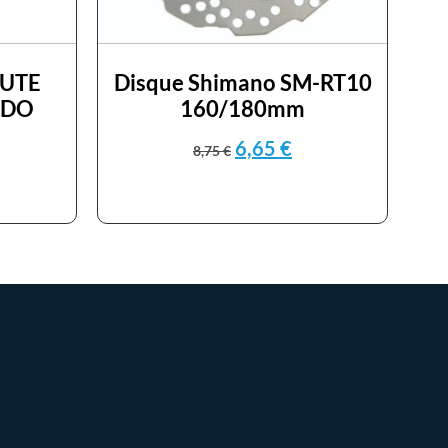
UTE
Disque Shimano SM-RT10
ADO
160/180mm
6,65
€
8,75
€