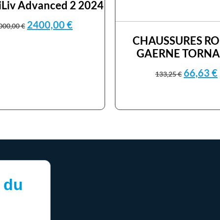
iLiv Advanced 2 2024
2400,00
€
000,00
€
CHAUSSURES RO
GAERNE TORN
66,63
€
133,25
€
 du