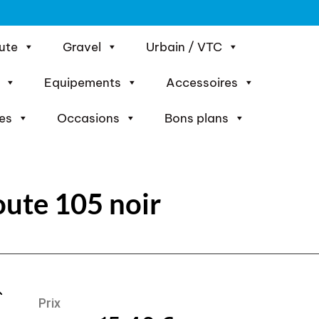
ute
Gravel
Urbain / VTC
Equipements
Accessoires
es
Occasions
Bons plans
oute 105 noir
Prix