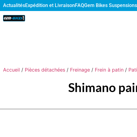
Actualités
Expédition et Livraison
FAQ
Gem Bikes Suspensions
Accueil
/
Pièces détachées
/
Freinage
/
Frein à patin
/
Pat
Shimano pair