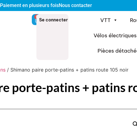
Paiement en plusieurs fois
Nous contacter
0
VTT
Ro
Se connecter
Vélos électriques
Pièces détaché
ins
/ Shimano paire porte-patins + patins route 105 noir
e porte-patins + patins r