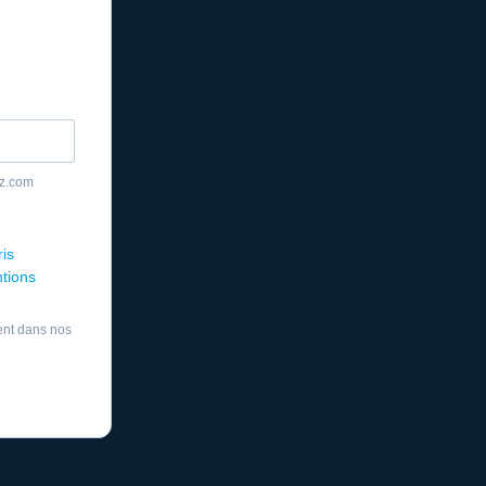
yz.com
ris
ntions
ent dans nos