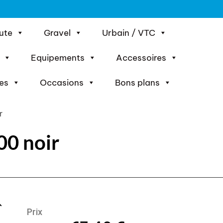
ute
Gravel
Urbain / VTC
Equipements
Accessoires
es
Occasions
Bons plans
r
00 noir
Prix