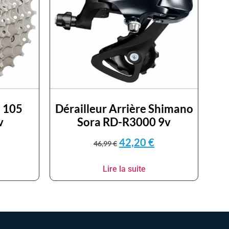
 105
Dérailleur Arrière Shimano
v
Sora RD-R3000 9v
42,20
€
46,99
€
Lire la suite