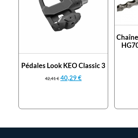
Chaîne
HG70
Pédales Look KEO Classic 3
40,29
€
42,41
€