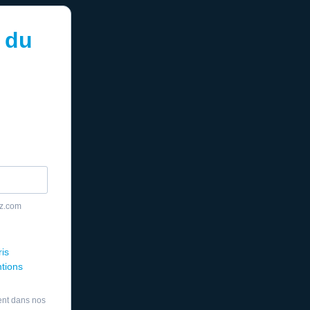
 du
yz.com
ris
ntions
ent dans nos