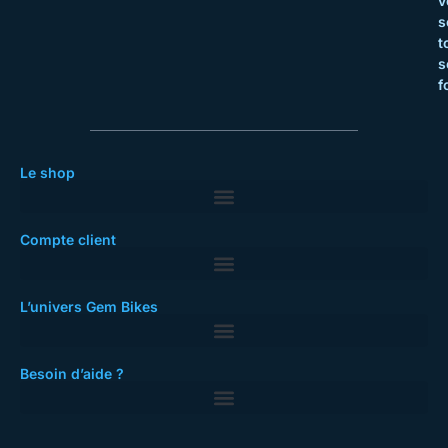
v
s
t
s
f
Le shop
Compte client
L’univers Gem Bikes
Besoin d’aide ?