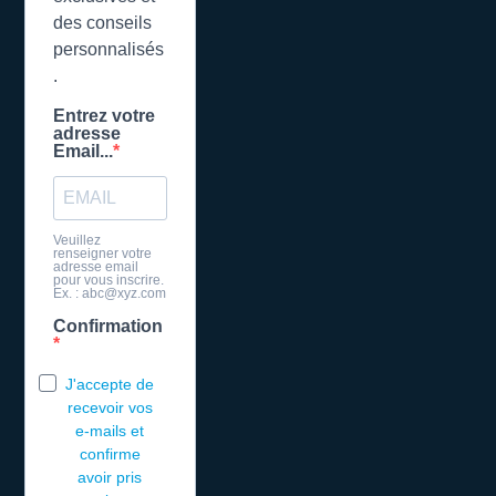
des conseils
personnalisés
.
Entrez votre
adresse
Email...
Veuillez
renseigner votre
adresse email
pour vous inscrire.
Ex. : abc@xyz.com
Confirmation
J'accepte de
recevoir vos
e-mails et
confirme
avoir pris