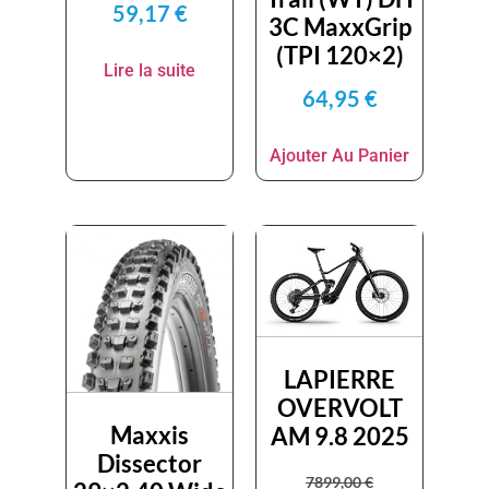
59,17
€
3C MaxxGrip
(TPI 120×2)
Lire la suite
64,95
€
Ajouter Au Panier
LAPIERRE
OVERVOLT
Maxxis
AM 9.8 2025
Dissector
7899,00
€