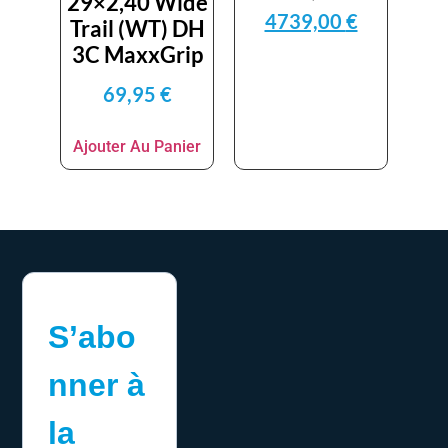
29×2,40 Wide
4739,00
€
Trail (WT) DH
3C MaxxGrip
69,95
€
Ajouter Au Panier
S’abo
nner à
la