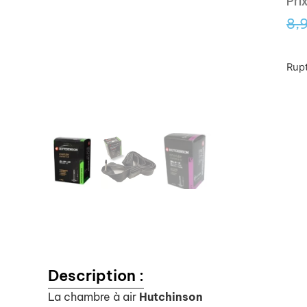
Pri
8,
Rupt
Description :
La chambre à air
Hutchinson