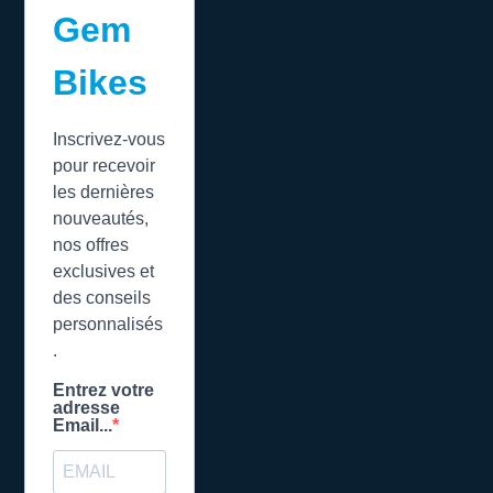
Gem
Bikes
Inscrivez-vous
pour recevoir
les dernières
nouveautés,
nos offres
exclusives et
des conseils
personnalisés
.
Entrez votre
adresse
Email...