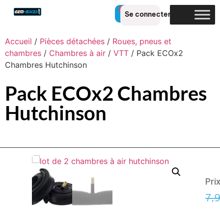
0
Se connecter
Accueil
/
Pièces détachées
/
Roues, pneus et
chambres
/
Chambres à air
/
VTT
/ Pack ECOx2
Chambres Hutchinson
Pack ECOx2 Chambres
Hutchinson
Pri
7,