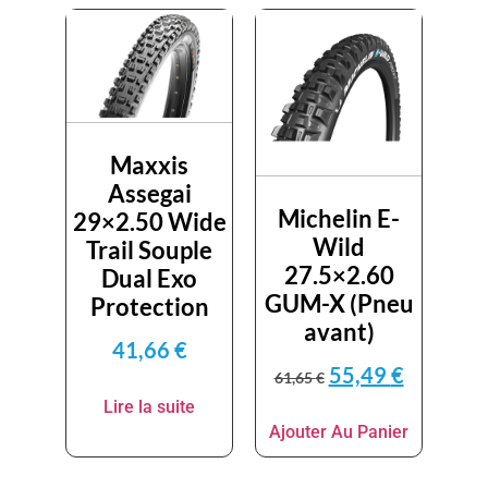
Maxxis
Assegai
Michelin E-
29×2.50 Wide
Wild
Trail Souple
27.5×2.60
Dual Exo
GUM-X (Pneu
Protection
avant)
41,66
€
55,49
€
61,65
€
Lire la suite
Ajouter Au Panier