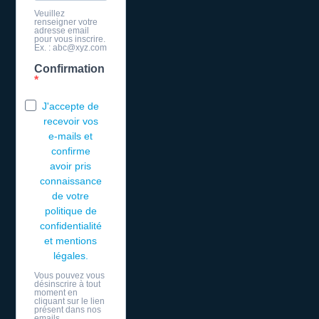
Veuillez
renseigner votre
adresse email
pour vous inscrire.
Ex. : abc@xyz.com
Confirmation
J'accepte de
recevoir vos
e-mails et
confirme
avoir pris
connaissance
de votre
politique de
confidentialité
et mentions
légales.
Vous pouvez vous
désinscrire à tout
moment en
cliquant sur le lien
présent dans nos
emails.