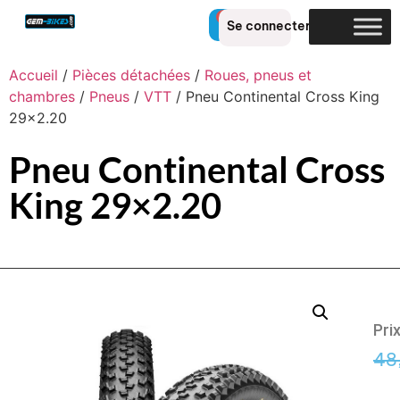
0
Se connecter
Accueil
/
Pièces détachées
/
Roues, pneus et
chambres
/
Pneus
/
VTT
/ Pneu Continental Cross King
29×2.20
Pneu Continental Cross
King 29×2.20
Pri
48