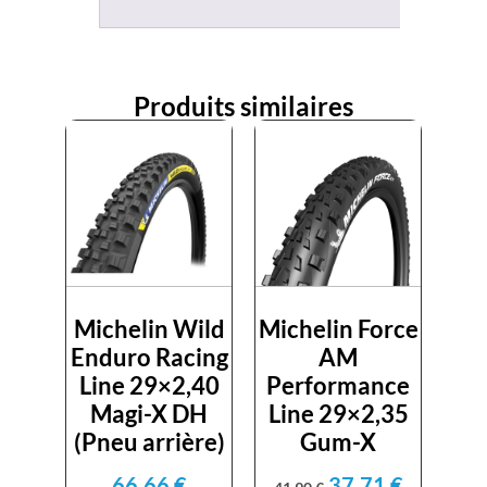
Produits similaires
Michelin Wild
Michelin Force
Enduro Racing
AM
Line 29×2,40
Performance
Magi-X DH
Line 29×2,35
(Pneu arrière)
Gum-X
66,66
€
37,71
€