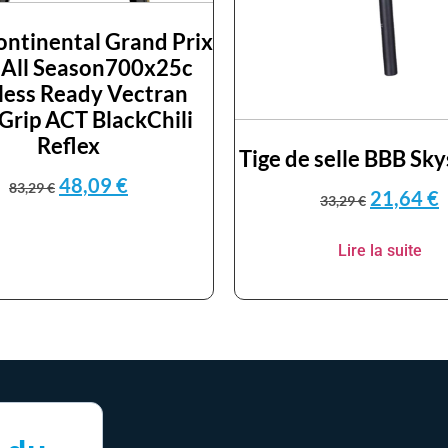
ntinental Grand Prix
 All Season700x25c
less Ready Vectran
Grip ACT BlackChili
Reflex
Tige de selle BBB Sk
48,09
€
83,29
€
21,64
€
33,29
€
Lire la suite