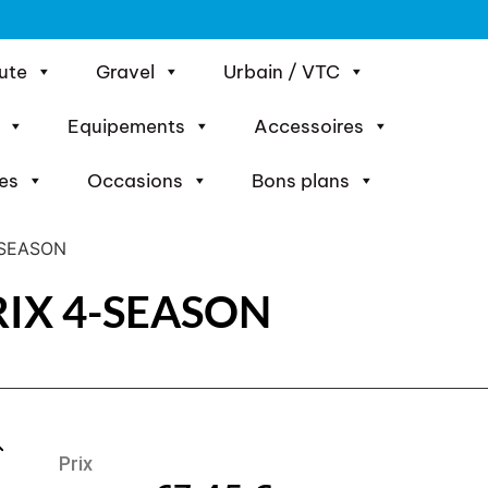
ute
Gravel
Urbain / VTC
Equipements
Accessoires
es
Occasions
Bons plans
-SEASON
RIX 4-SEASON
Prix