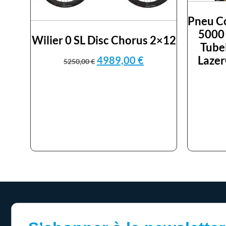
Pneu Co
5000
Wilier 0 SL Disc Chorus 2×12
Tube
Lazer
4989,00
€
5250,00
€