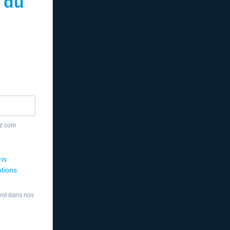
 du
yz.com
ris
ntions
ent dans nos