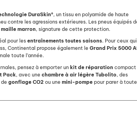
echnologie DuraSkin®
, un tissu en polyamide de haute
neu contre les agressions extérieures. Les pneus équipés d
 maille marron
, signature de cette protection.
éal pour les
entraînements toutes saisons
. Pour ceux qui
ss, Continental propose également le
Grand Prix 5000 A
male toute l’année.
vernales, pensez à emporter un
kit de réparation
compact
ht Pack
, avec une
chambre à air légère Tubolito
, des
e de
gonflage CO2
ou une
mini-pompe
pour parer à toute