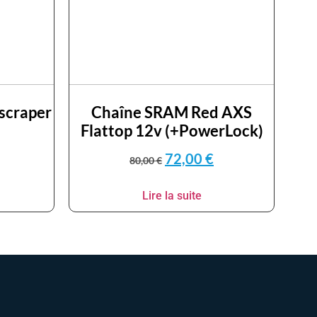
yscraper
Chaîne SRAM Red AXS
Flattop 12v (+PowerLock)
72,00
€
80,00
€
Lire la suite