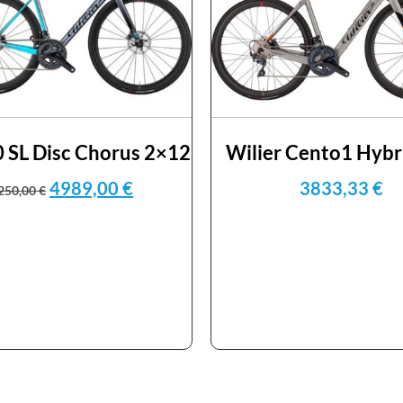
0 SL Disc Chorus 2×12
Wilier Cento1 Hybr
4989,00
€
3833,33
€
250,00
€