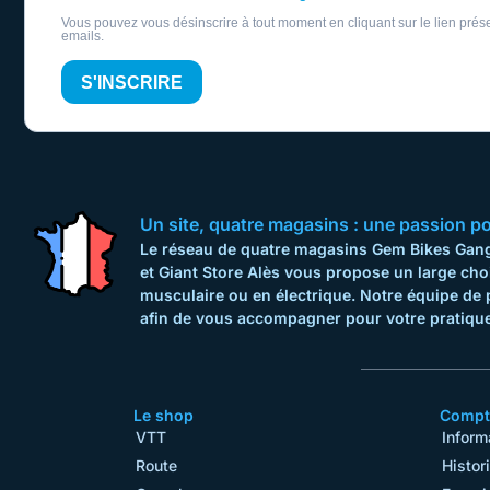
Vous pouvez vous désinscrire à tout moment en cliquant sur le lien prés
emails.
S'INSCRIRE
Un site, quatre magasins : une passion pour
Le réseau de quatre magasins Gem Bikes Gange
et Giant Store Alès vous propose un large cho
musculaire ou en électrique. Notre équipe de 
afin de vous accompagner pour votre pratique
Le shop
Compte
VTT
Inform
Route
Histor