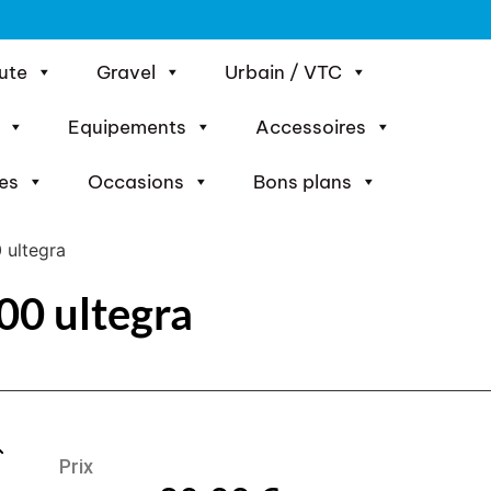
ute
Gravel
Urbain / VTC
Equipements
Accessoires
es
Occasions
Bons plans
 ultegra
00 ultegra
Prix