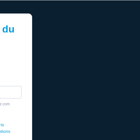
 du
yz.com
ris
ntions