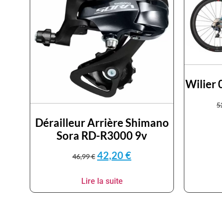
Wilier 
5
Dérailleur Arrière Shimano
Sora RD-R3000 9v
42,20
€
46,99
€
Lire la suite